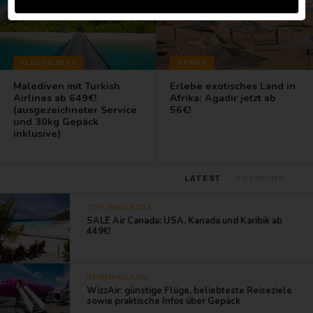
FLUGTICKETS
AFRIKA
Malediven mit Turkish
Erlebe exotisches Land in
Airlines ab 649€!
Afrika: Agadir jetzt ab
(ausgezeichneter Service
56€!
und 30kg Gepäck
inklusive)
LATEST
TRENDING
TOP ANGEBOTE
SALE Air Canada: USA, Kanada und Karibik ab
449€!
REISEMAGAZIN
WizzAir: günstige Flüge, beliebteste Reiseziele
sowie praktische Infos über Gepäck