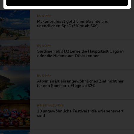
Stories By Redaktion von Flipohits
EUROPA
Mykonos: Insel göttlicher Strände und
unendlichen Spaß (Flüge ab 60€)
EUROPA
Sardinien ab 31€! Lerne die Hauptstadt Cagliari
oder die Hafenstadt Olbia kennen
EUROPA
Albanien ist ein ungewöhnliches Ziel nicht nur
für den Sommer + Flüge ab 32€
REISEMAGAZIN
10 ungewöhnliche Festivals, die erlebenswert
sind