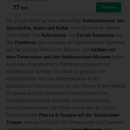
Die „Ewige Stadt“ ist eine wahrhaftige
Schatzkammer der
Geschichte, Kunst und Kultur
. Rom ist reich an antiken
Denkmälern. Das
Kolosseum
, das
Forum Romanum
und
das
Pantheon
sind nur einige der faszinierenden Überreste
aus der Zeit des Römischen Reiches. Der
Vatikan mit
dem Petersdom und den Vatikanischen Museen
bietet
auch eine unvergleichliche Sammlung religiöser und
künstlerischer Schätze. Die Stadt ist gespickt mit
Kunstschätzen. Von den Meisterwerken in den
Vatikanischen Museen bis hin zu den Werken in den Galleria
Borghese und den zahlreichen Kirchen bietet Rom
unzählige Kunstwerke, Gemälde und Skulpturen von
unschätzbarem Wert. Die Plätze Roms, wie die Piazza
Navona und die
Piazza di Spagna mit der Spanischen
Treppe
, sind ein Treffpunkt für Einheimische und Touristen.
Die berühmten Brunnen, wie der
Trevi-Brunnen
, sind