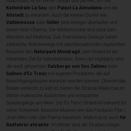
Hauptstadt, ist im Winter ruhiger und perfekt, um die
Kathedrale La Seu
, den
Palast La Almudaina
und die
Altstadt
zu erkunden. Auch die kleinen Dörfer wie
Valldemossa
oder
Sóller
sind weniger überlaufen und
bieten ihren Charme. Die Wintermonate sind ideal zum
Wandern auf Mallorca. Das Tramuntana-Gebirge bietet
zahlreiche Wanderwege mit atemberaubenden Aussichten.
Besuche den
Naturpark Mondragó
, sein Strand ist ein
lohnendes Ziel für Naturliebhaber. Eines der Highlights sind
die weiß glitzernden
Salzberge von Ses Salines
oder
Salinen d’Es Trenc
mit eigenen Produkten, die auf
Besichtigungstouren erkundet werden können. Obwohl das
Baden vielleicht zu kalt ist, bieten die Strände Mallorcas im
Winter malerische Aussichten und entspannte
Spaziergänge am Meer. Der Es Trenc Strand ist bekannt für
seine Schönheit. Besuche Museen wie das Fundació Pilar i
Joan Miró oder das Palma Aquarium. Mallorca ist auch
für
Radfahrer attraktiv
. Im Winter sind die Straßen ruhiger,