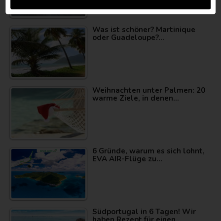
Was ist schöner? Martinique
oder Guadeloupe?…
Weihnachten unter Palmen: 20
warme Ziele, in denen…
6 Gründe, warum es sich lohnt,
EVA AIR-Flüge zu…
Südportugal in 6 Tagen! Wir
haben Rezept für einen…