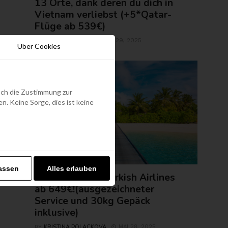
13 Orte, dank deren du dich in
Vietnam verliebst (+5*Qatar-
Flüge ab 539€)
ROLAND REGELY
MAI 29, 2025
BY
Über Cookies
edoch die Zustimmung zur
. Keine Sorge, dies ist keine
FLUGTICKETS
assen
Alles erlauben
Malediven mit Turkish Airlines
ab 649€!(ausgezeichneter
Service und 30kg Gepäck
inklusive)
KRISTINA POLACKOVA
MAI 28, 2025
BY