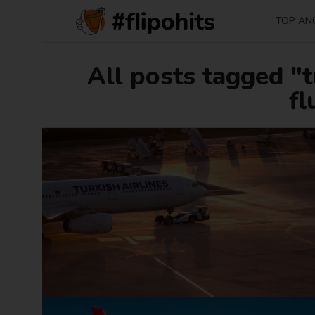
TOP AN
All posts tagged "tu
fl