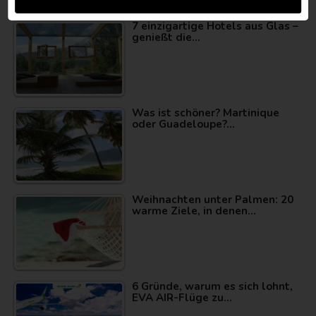
POPULÄRSTE
7 einzigartige Hotels aus Glas –
genießt die…
Was ist schöner? Martinique
oder Guadeloupe?…
Weihnachten unter Palmen: 20
warme Ziele, in denen…
6 Gründe, warum es sich lohnt,
EVA AIR-Flüge zu…