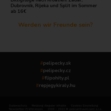
Billigflüge nach Kroatien! Zadar,
Dubrovnik, Rijeka und Split im Sommer
ab 16€
Werden wir Freunde sein?
...
#
pelipecky.sk
#
pelipecky.cz
#
flipohity.pl
#
repjegykiraly.hu
Datenschutz
Meldung illegaler Inhalte
Cookies Einstellung
Newsletter-Präferenzen
2004 - 2022 © pelicantravel.com s.r.o.