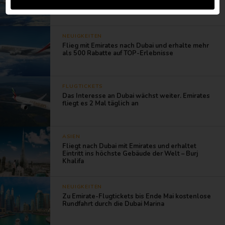
dem Airbus A380 Doppeldecker nach Bali
NEUIGKEITEN
Flieg mit Emirates nach Dubai und erhalte mehr
als 500 Rabatte auf TOP-Erlebnisse
FLUGTICKETS
Das Interesse an Dubai wächst weiter. Emirates
fliegt es 2 Mal täglich an
ASIEN
Fliegt nach Dubai mit Emirates und erhaltet
Eintritt ins höchste Gebäude der Welt – Burj
Khalifa
NEUIGKEITEN
Zu Emirate-Flugtickets bis Ende Mai kostenlose
Rundfahrt durch die Dubai Marina