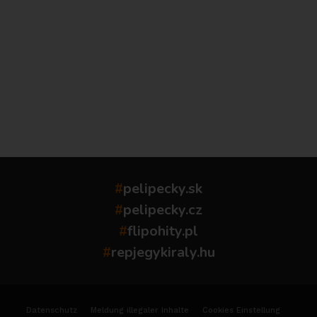
...
#
pelipecky.sk
#
pelipecky.cz
#
flipohity.pl
#
repjegykiraly.hu
Datenschutz
Meldung illegaler Inhalte
Cookies Einstellung