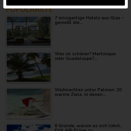
POPULÄRSTE
7 einzigartige Hotels aus Glas –
genießt die…
Was ist schöner? Martinique
oder Guadeloupe?…
Weihnachten unter Palmen: 20
warme Ziele, in denen…
6 Gründe, warum es sich lohnt,
EVA AIR-Flüge zu…