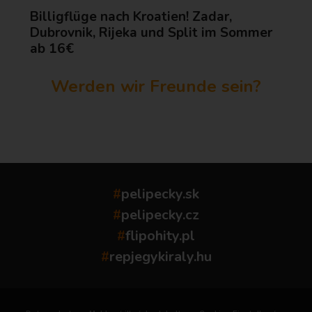
Billigflüge nach Kroatien! Zadar,
Dubrovnik, Rijeka und Split im Sommer
ab 16€
Werden wir Freunde sein?
...
#
pelipecky.sk
#
pelipecky.cz
#
flipohity.pl
#
repjegykiraly.hu