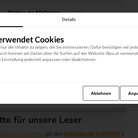
Palma de Mallorca
52
Details
ab
€
Spanien
erwendet Cookies
Termine anzeigen
n nur die Inhalte zu zeigen, die Sie interessieren. Dafür benötigen wir j
h können wir Daten über Ihr Surfen auf der Website flipo.at verwenden
 Einstellung jederzeit anpassen oder deaktivieren.
Ibiza-Stadt
66
ab
€
Spanien
Ablehnen
Anp
Termine anzeigen
tte für unsere Leser
eue App herunter
, gib den
Rabattcode FLIPOHITS