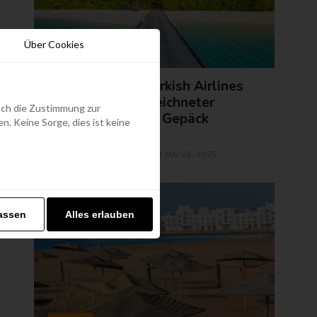
Über Cookies
FLUGTICKETS
Malediven mit Turkish Airlines
ab 649€!(ausgezeichneter
edoch die Zustimmung zur
Service und 30kg Gepäck
. Keine Sorge, dies ist keine
inklusive)
KRISTINA POLACKOVA
MAI 28, 2025
BY
assen
Alles erlauben