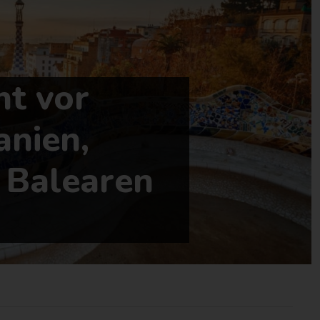
nt vor
anien,
 Balearen