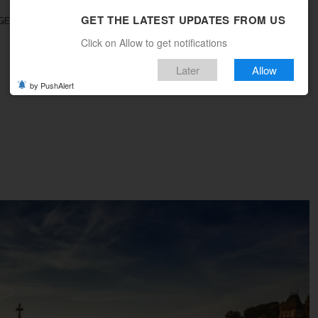
GET THE LATEST UPDATES FROM US
GEBOTE
REISEMAGAZIN
MULTICITY
WOHIN REISEN
Click on Allow to get notifications
Later
Allow
by PushAlert