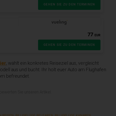
ier
, wählt ein konkretes Reiseziel aus, vergleicht
dell aus und bucht. Ihr holt euer Auto am Flughafen
com befreundet.
 bewerten Sie unseren Artikel.
N REISEN
,
BILLIGFLÜGE BELEAREN
,
BILLIGFLÜGE KANAREN
,