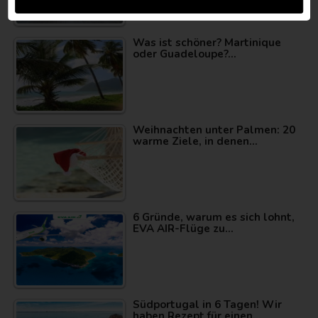
Was ist schöner? Martinique
oder Guadeloupe?…
Weihnachten unter Palmen: 20
warme Ziele, in denen…
6 Gründe, warum es sich lohnt,
EVA AIR-Flüge zu…
Südportugal in 6 Tagen! Wir
haben Rezept für einen…