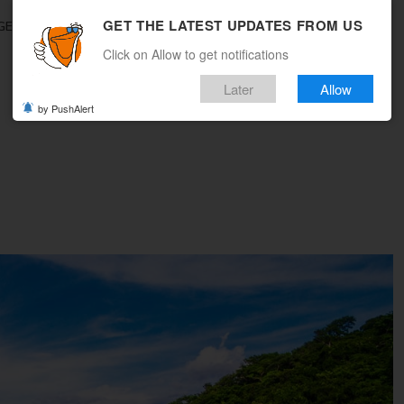
GET THE LATEST UPDATES FROM US
GEBOTE
REISEMAGAZIN
MULTICITY
WOHIN REISEN
Click on Allow to get notifications
Later
Allow
by PushAlert