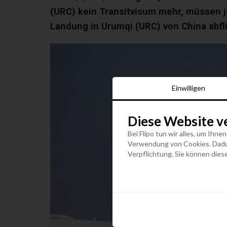
(URC) kein Transitvisum mehr, müssen 
Landung in Urumqi (URC) von China abfl
Einwilligen
Diese Website v
Bei Flipo tun wir alles, um Ihne
Verwendung von Cookies. Dadurc
Verpflichtung. Sie können diese