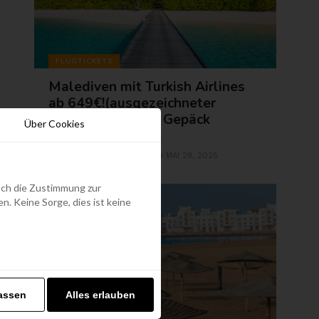
FLUGTICKETS
Malediven mit Turkish Airlines
ab 649€!(ausgezeichneter
Service und 30kg Gepäck
Über Cookies
inklusive)
KRISTINA POLACKOVA
MAI 28, 2025
BY
edoch die Zustimmung zur
. Keine Sorge, dies ist keine
assen
Alles erlauben