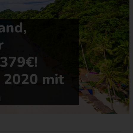
and,
r
 379€!
n 2020 mit
n