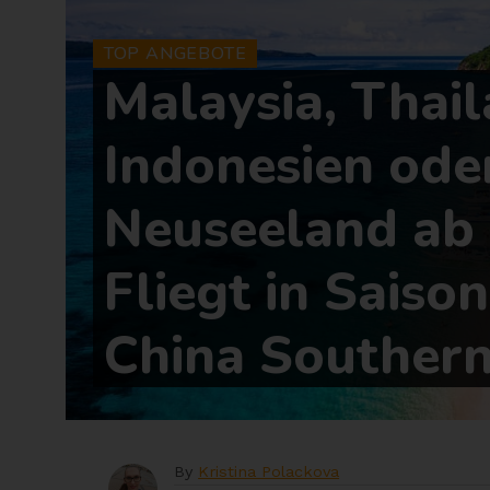
TOP ANGEBOTE
Malaysia, Thail
Indonesien ode
Neuseeland ab
Fliegt in Saiso
China Souther
By
Kristina Polackova