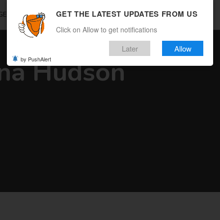
GET THE LATEST UPDATES FROM US
GEBOTE
REISEMAGAZIN
MULTICITY
WOHIN REISEN
Click on Allow to get notifications
Later
Allow
na Hudson
by PushAlert