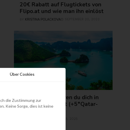
20€ Rabatt auf Flugtickets von
Flipo.at und wie man ihn einlöst
KRISTINA POLACKOVA
SEPTEMBER 20, 2023
BY
Über Cookies
ASIEN
13 Orte, dank deren du dich in
edoch die Zustimmung zur
Vietnam verliebst (+5*Qatar-
. Keine Sorge, dies ist keine
Flüge ab 539€)
ROLAND REGELY
MAI 29, 2025
BY