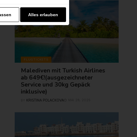
assen
Alles erlauben
FLUGTICKETS
Malediven mit Turkish Airlines
ab 649€!(ausgezeichneter
Service und 30kg Gepäck
inklusive)
KRISTINA POLACKOVA
MAI 28, 2025
BY