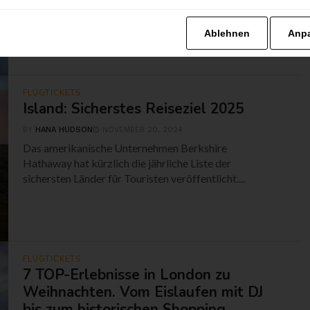
Reisen zwischen London und New York in nur einer
Stunde könnte bald Realität werden. Venus
Ablehnen
Anp
Aerospace...
FLUGTICKETS
Island: Sicherstes Reiseziel 2025
BY
HANA HUDSON
NOVEMBER 20, 2024
Das amerikanische Unternehmen Berkshire
Hathaway hat kürzlich die jährliche Liste der
sichersten Länder für Touristen veröffentlicht....
FLUGTICKETS
7 TOP-Erlebnisse in London zu
Weihnachten. Vom Eislaufen mit DJ
bis zum historischen Shopping