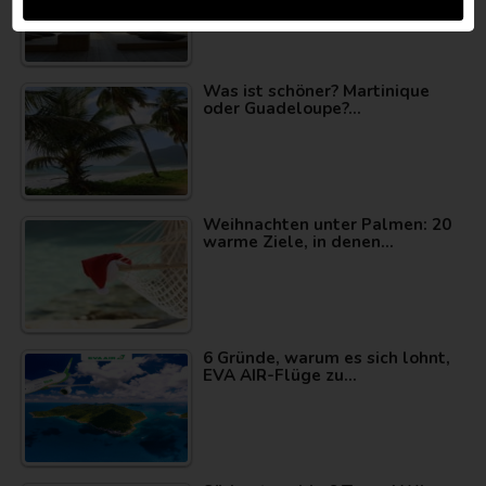
Was ist schöner? Martinique
oder Guadeloupe?…
Weihnachten unter Palmen: 20
warme Ziele, in denen…
6 Gründe, warum es sich lohnt,
EVA AIR-Flüge zu…