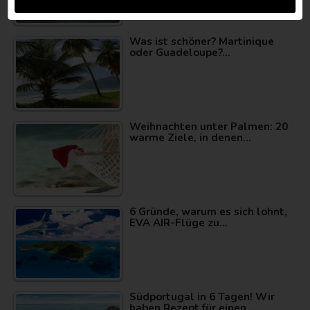
Was ist schöner? Martinique
oder Guadeloupe?…
Weihnachten unter Palmen: 20
warme Ziele, in denen…
6 Gründe, warum es sich lohnt,
EVA AIR-Flüge zu…
Südportugal in 6 Tagen! Wir
haben Rezept für einen…