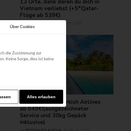
13 Orte, dank deren du dich in
Vietnam verliebst (+5*Qatar-
Flüge ab 539€)
ROLAND REGELY
MAI 29, 2025
BY
Über Cookies
edoch die Zustimmung zur
. Keine Sorge, dies ist keine
FLUGTICKETS
assen
Alles erlauben
Malediven mit Turkish Airlines
ab 649€!(ausgezeichneter
Service und 30kg Gepäck
inklusive)
KRISTINA POLACKOVA
MAI 28, 2025
BY