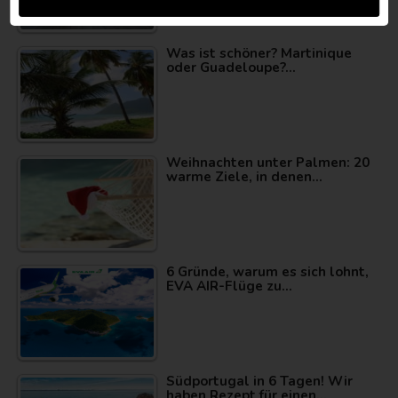
Was ist schöner? Martinique
oder Guadeloupe?…
Weihnachten unter Palmen: 20
warme Ziele, in denen…
6 Gründe, warum es sich lohnt,
EVA AIR-Flüge zu…
Südportugal in 6 Tagen! Wir
haben Rezept für einen…