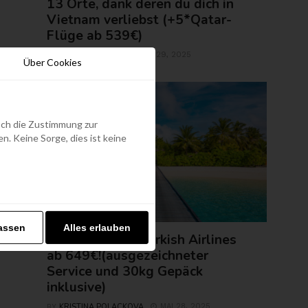
13 Orte, dank deren du dich in
Vietnam verliebst (+5*Qatar-
Flüge ab 539€)
ROLAND REGELY
MAI 29, 2025
BY
Über Cookies
edoch die Zustimmung zur
. Keine Sorge, dies ist keine
FLUGTICKETS
assen
Alles erlauben
Malediven mit Turkish Airlines
ab 649€!(ausgezeichneter
Service und 30kg Gepäck
inklusive)
KRISTINA POLACKOVA
MAI 28, 2025
BY