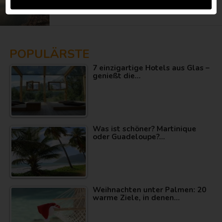
ausgewählt. Anti-COVID-Maßnahmen wurden
bewertet
POPULÄRSTE
7 einzigartige Hotels aus Glas –
genießt die…
Was ist schöner? Martinique
oder Guadeloupe?…
Weihnachten unter Palmen: 20
warme Ziele, in denen…