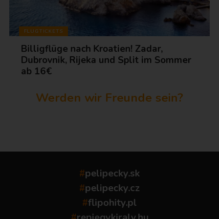
FLUGTICKETS
Billigflüge nach Kroatien! Zadar,
Dubrovnik, Rijeka und Split im Sommer
ab 16€
Werden wir Freunde sein?
...
#
pelipecky.sk
#
pelipecky.cz
#
flipohity.pl
#
repjegykiraly.hu