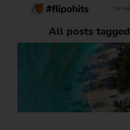
TOP AN
All posts tagged