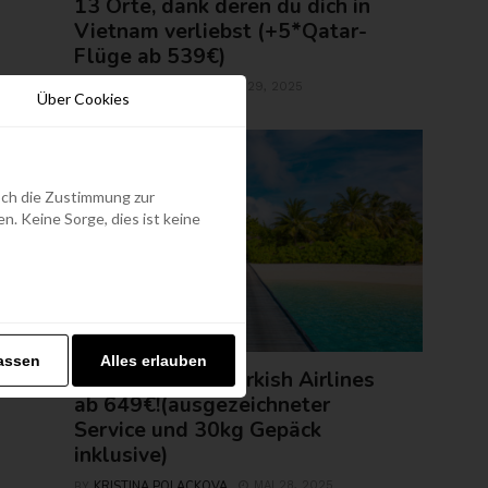
13 Orte, dank deren du dich in
Vietnam verliebst (+5*Qatar-
Flüge ab 539€)
ROLAND REGELY
MAI 29, 2025
BY
Über Cookies
edoch die Zustimmung zur
. Keine Sorge, dies ist keine
FLUGTICKETS
assen
Alles erlauben
Malediven mit Turkish Airlines
ab 649€!(ausgezeichneter
Service und 30kg Gepäck
inklusive)
KRISTINA POLACKOVA
MAI 28, 2025
BY