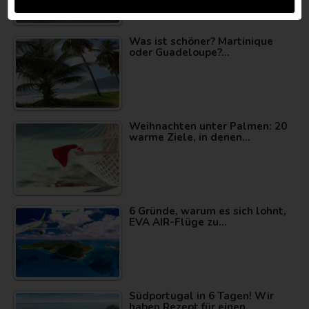
Was ist schöner? Martinique
oder Guadeloupe?…
Weihnachten unter Palmen: 20
warme Ziele, in denen…
6 Gründe, warum es sich lohnt,
EVA AIR-Flüge zu…
Südportugal in 6 Tagen! Wir
haben Rezept für einen…