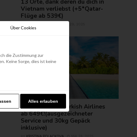
13 Orte, dank deren du dich in
Vietnam verliebst (+5*Qatar-
Flüge ab 539€)
ROLAND REGELY
MAI 29, 2025
BY
Über Cookies
edoch die Zustimmung zur
. Keine Sorge, dies ist keine
FLUGTICKETS
assen
Alles erlauben
Malediven mit Turkish Airlines
ab 649€!(ausgezeichneter
Service und 30kg Gepäck
inklusive)
KRISTINA POLACKOVA
MAI 28, 2025
BY