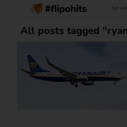
TOP AN
All posts tagged "ryan