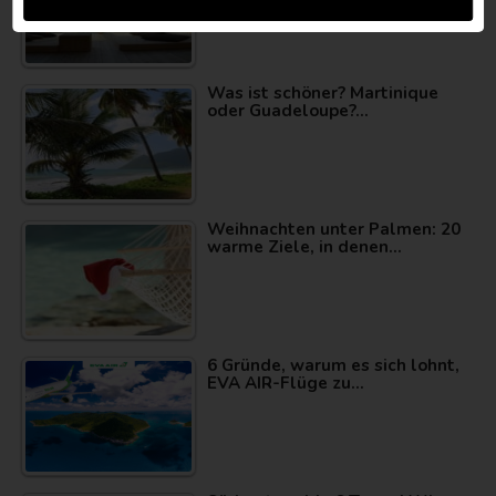
Was ist schöner? Martinique
oder Guadeloupe?…
Weihnachten unter Palmen: 20
warme Ziele, in denen…
6 Gründe, warum es sich lohnt,
EVA AIR-Flüge zu…