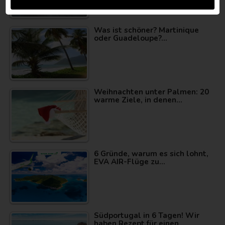
Was ist schöner? Martinique
oder Guadeloupe?…
Weihnachten unter Palmen: 20
warme Ziele, in denen…
6 Gründe, warum es sich lohnt,
EVA AIR-Flüge zu…
Südportugal in 6 Tagen! Wir
haben Rezept für einen…