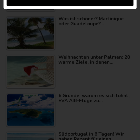
Was ist schöner? Martinique
oder Guadeloupe?…
Weihnachten unter Palmen: 20
warme Ziele, in denen…
6 Gründe, warum es sich lohnt,
EVA AIR-Flüge zu…
Südportugal in 6 Tagen! Wir
haben Rezept für einen…