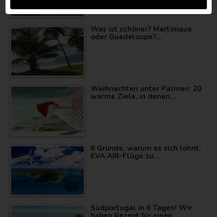
Was ist schöner? Martinique
oder Guadeloupe?…
Weihnachten unter Palmen: 20
warme Ziele, in denen…
6 Gründe, warum es sich lohnt,
EVA AIR-Flüge zu…
Südportugal in 6 Tagen! Wir
haben Rezept für einen…