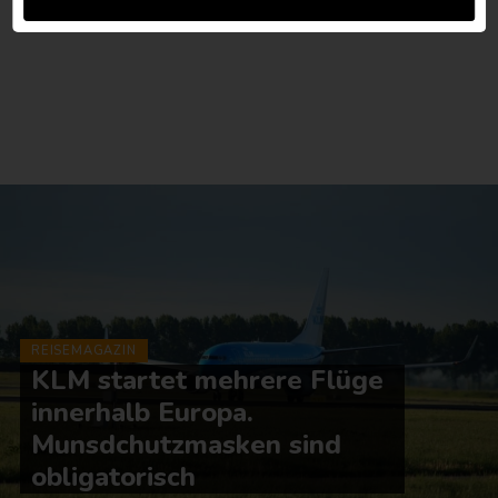
REISEMAGAZIN
KLM startet mehrere Flüge
innerhalb Europa.
Munsdchutzmasken sind
obligatorisch