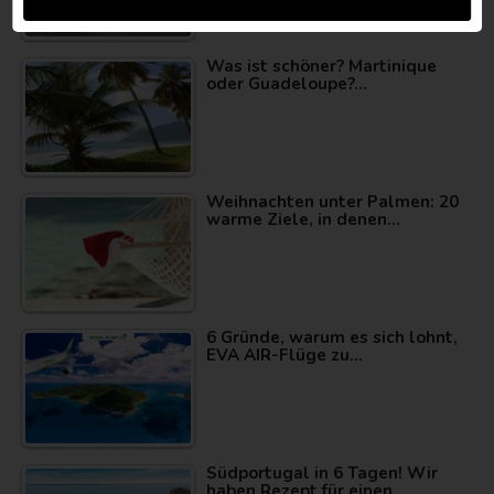
Was ist schöner? Martinique
oder Guadeloupe?…
Weihnachten unter Palmen: 20
warme Ziele, in denen…
6 Gründe, warum es sich lohnt,
EVA AIR-Flüge zu…
Südportugal in 6 Tagen! Wir
haben Rezept für einen…