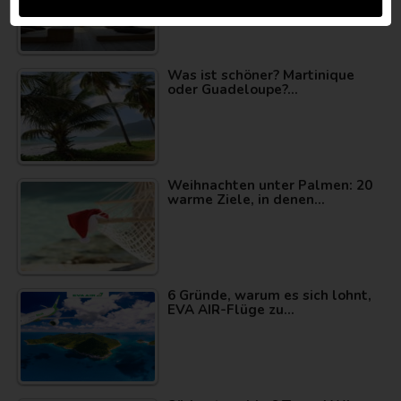
Was ist schöner? Martinique
oder Guadeloupe?…
Weihnachten unter Palmen: 20
warme Ziele, in denen…
6 Gründe, warum es sich lohnt,
EVA AIR-Flüge zu…