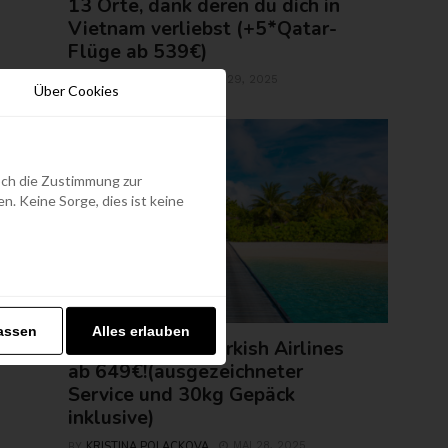
13 Orte, dank deren du dich in
Vietnam verliebst (+5*Qatar-
Flüge ab 539€)
ROLAND REGELY
MAI 29, 2025
BY
Über Cookies
edoch die Zustimmung zur
. Keine Sorge, dies ist keine
FLUGTICKETS
assen
Alles erlauben
Malediven mit Turkish Airlines
ab 649€!(ausgezeichneter
Service und 30kg Gepäck
inklusive)
KRISTINA POLACKOVA
MAI 28, 2025
BY