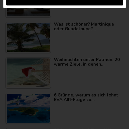
Was ist schöner? Martinique
oder Guadeloupe?…
Weihnachten unter Palmen: 20
warme Ziele, in denen…
6 Gründe, warum es sich lohnt,
EVA AIR-Flüge zu…