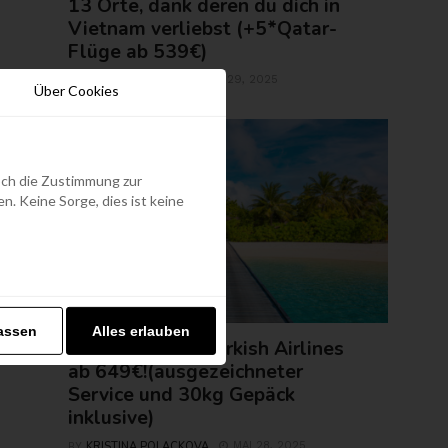
13 Orte, dank deren du dich in
Vietnam verliebst (+5*Qatar-
Flüge ab 539€)
ROLAND REGELY
MAI 29, 2025
BY
Über Cookies
edoch die Zustimmung zur
. Keine Sorge, dies ist keine
FLUGTICKETS
assen
Alles erlauben
Malediven mit Turkish Airlines
ab 649€!(ausgezeichneter
Service und 30kg Gepäck
inklusive)
KRISTINA POLACKOVA
MAI 28, 2025
BY