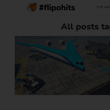
TOP AN
All posts ta