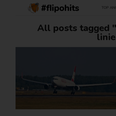
TOP AN
All posts tagged 
lini