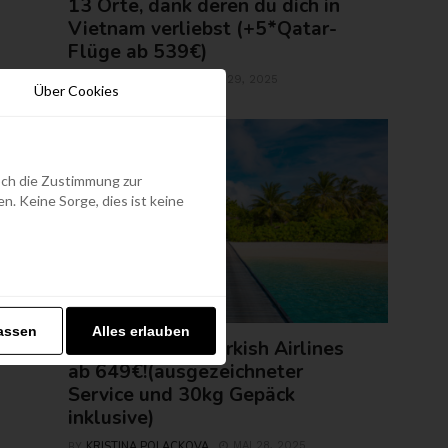
13 Orte, dank deren du dich in
Vietnam verliebst (+5*Qatar-
Flüge ab 539€)
ROLAND REGELY
MAI 29, 2025
BY
Über Cookies
edoch die Zustimmung zur
. Keine Sorge, dies ist keine
FLUGTICKETS
assen
Alles erlauben
Malediven mit Turkish Airlines
ab 649€!(ausgezeichneter
Service und 30kg Gepäck
inklusive)
KRISTINA POLACKOVA
MAI 28, 2025
BY