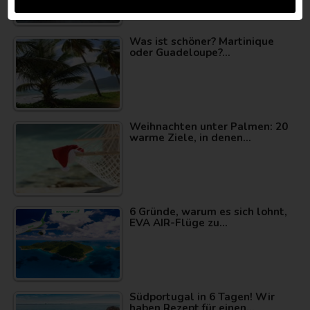
Was ist schöner? Martinique
oder Guadeloupe?…
Weihnachten unter Palmen: 20
warme Ziele, in denen…
6 Gründe, warum es sich lohnt,
EVA AIR-Flüge zu…
Südportugal in 6 Tagen! Wir
haben Rezept für einen…