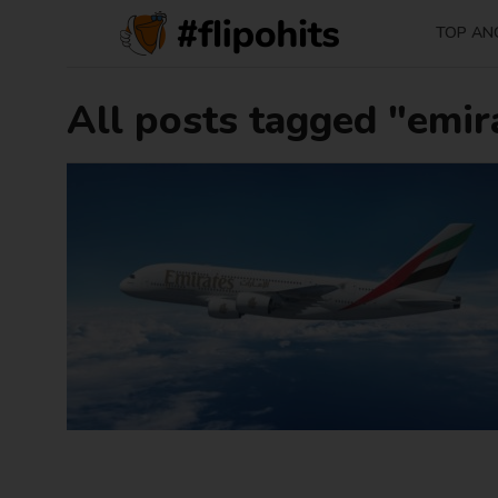
TOP AN
All posts tagged "emira