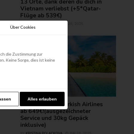
13 Orte, dank deren du dich in
Vietnam verliebst (+5*Qatar-
Flüge ab 539€)
ROLAND REGELY
MAI 29, 2025
BY
Über Cookies
edoch die Zustimmung zur
. Keine Sorge, dies ist keine
FLUGTICKETS
assen
Alles erlauben
Malediven mit Turkish Airlines
ab 649€!(ausgezeichneter
Service und 30kg Gepäck
inklusive)
KRISTINA POLACKOVA
MAI 28, 2025
BY