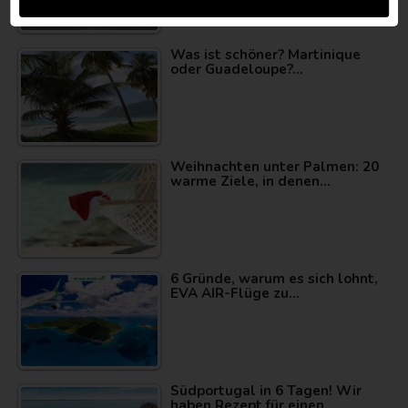
Was ist schöner? Martinique
oder Guadeloupe?…
Weihnachten unter Palmen: 20
warme Ziele, in denen…
6 Gründe, warum es sich lohnt,
EVA AIR-Flüge zu…
Südportugal in 6 Tagen! Wir
haben Rezept für einen…