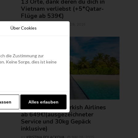
13 Orte, dank deren du dich in
Vietnam verliebst (+5*Qatar-
Flüge ab 539€)
ROLAND REGELY
MAI 29, 2025
BY
Über Cookies
edoch die Zustimmung zur
. Keine Sorge, dies ist keine
FLUGTICKETS
assen
Alles erlauben
Malediven mit Turkish Airlines
ab 649€!(ausgezeichneter
Service und 30kg Gepäck
inklusive)
KRISTINA POLACKOVA
MAI 28, 2025
BY