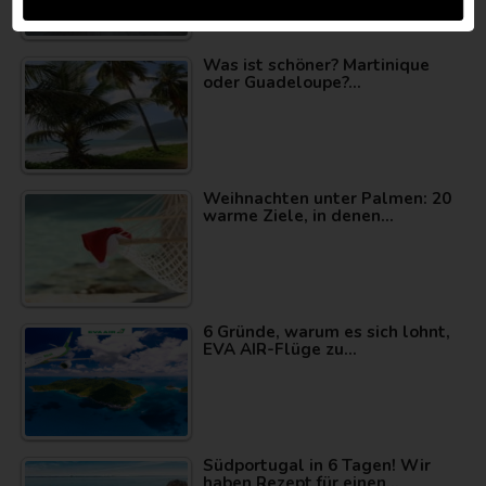
Was ist schöner? Martinique
oder Guadeloupe?…
Weihnachten unter Palmen: 20
warme Ziele, in denen…
6 Gründe, warum es sich lohnt,
EVA AIR-Flüge zu…
Südportugal in 6 Tagen! Wir
haben Rezept für einen…