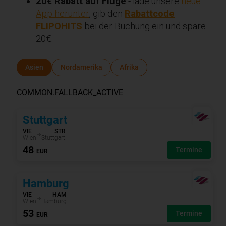
20€ Rabatt auf Flüge
- lade unsere
neue
App herunter
, gib den
Rabattcode
FLIPOHITS
bei der Buchung ein und spare
20€.