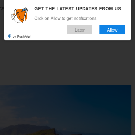
GET THE LATEST UPDATES FROM US
GEBOTE
REISEMAGAZIN
MULTICITY
WOHIN REISEN
Click on Allow to get notifications
Later
Allow
by PushAlert