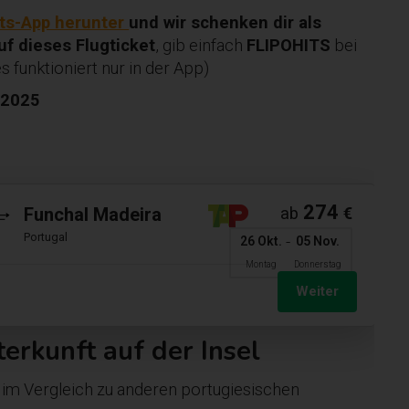
its-App herunter
und wir schenken dir als
f dieses Flugticket
, gib einfach
FLIPOHITS
bei
s funktioniert nur in der App)
2025
a
274
Funchal Madeira
ab
€
Portugal
-
26 Okt.
05 Nov.
Montag
Donnerstag
Weiter
erkunft auf der Insel
 im Vergleich zu anderen portugiesischen