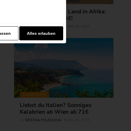
AFRIKA
Erlebe exotisches Land in Afrika:
Agadir jetzt ab 56€!
KRISTINA POLACKOVA
MAI 28, 2025
BY
assen
Alles erlauben
FLUGTICKETS
Liebst du Italien? Sonniges
Kalabrien ab Wien ab 71€
KRISTINA POLACKOVA
MAI 28, 2025
BY