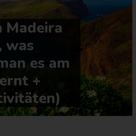
h Madeira
, was
 man es am
ernt +
ivitäten)