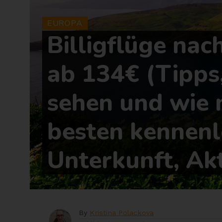
EUROPA
Billigflüge nac
ab 134€ (Tipps
sehen und wie
besten kennenl
Unterkunft, Akt
By
Kristina Polackova