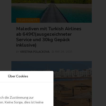
FLUGTICKETS
Malediven mit Turkish Airlines
ab 649€!(ausgezeichneter
Service und 30kg Gepäck
inklusive)
KRISTINA POLACKOVA
MAI 28, 2025
BY
Über Cookies
edoch die Zustimmung zur
. Keine Sorge, dies ist keine