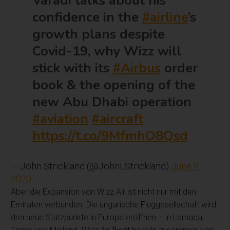
Varadi talks about his
confidence in the
#airline
’s
growth plans despite
Covid-19, why Wizz will
stick with its
#Airbus
order
book & the opening of the
new Abu Dhabi operation
#aviation
#aircraft
https://t.co/9MfmhO8Qsd
— John Strickland (@JohnLStrickland)
June 9,
2020
Aber die Expansion von Wizz Air ist nicht nur mit den
Emiraten verbunden. Die ungarische Fluggesellschaft wird
drei neue Stützpunkte in Europa eröffnen – in Larnaca,