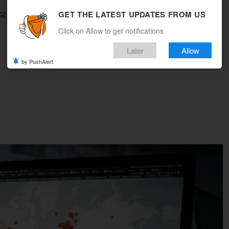
GET THE LATEST UPDATES FROM US
GEBOTE
REISEMAGAZIN
MULTICITY
WOHIN REISEN
Click on Allow to get notifications
Later
Allow
by PushAlert