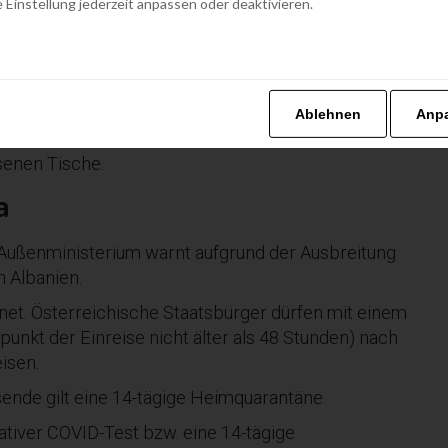
 Einstellung jederzeit anpassen oder deaktivieren.
nreise nach Österreich ist ohne
nts sind unter Einhaltung bestimmter Auflagen
 in öffentlichen Verkehrsmitteln, in allen öffentlich
Ablehnen
Anp
 Jahrmärkten, sowie in der Gastronomie auch für
senen Tische.
a
 Außenministerium warnt aufgrund der Ausbreitung
h Albanien.
fnet. Österreichische Staatsbürger dürfen mit einem
unkt der Einreise nicht älter als 48 Stunden) nach
isen.
isende gilt eine 14-tägige Heimquarantäne.
gativer COVID-Test bzw. eine 14-tägige