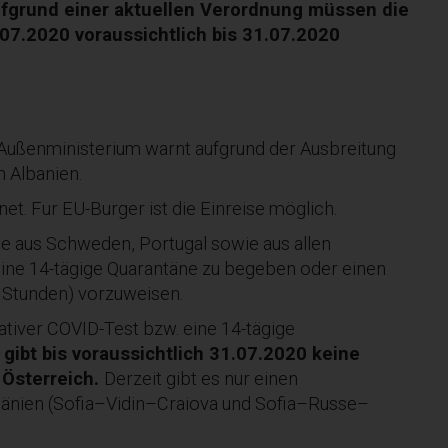
fgrund einer aktuellen Verordnung müssen die
.07.2020 voraussichtlich bis 31.07.2020
 Außenministerium warnt aufgrund der Ausbreitung
h Albanien.
et. Fur EU-Burger ist die Einreise möglich.
de aus Schweden, Portugal sowie aus allen
in eine 14-tägige Quarantäne zu begeben oder einen
2 Stunden) vorzuweisen.
gativer COVID-Test bzw. eine 14-tägige
 gibt bis voraussichtlich 31.07.2020 keine
 Österreich.
Derzeit gibt es nur einen
mänien (Sofia–Vidin–Craiova und Sofia–Russe–