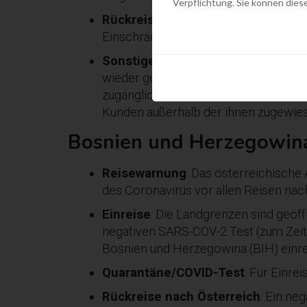
Verpflichtung. Sie können diese
Rückreise nach Österreich
: Die Ei
Einschränkungen möglich.
Sonstiges
: Cafés, Bars und Restaura
wieder geöffnet. Die Maskenpflicht gilt
zugänglichen Gebäuden, auf Märkten,
Kunden außerhalb der ihnen zugewie
Bosnien und Herzegowin
Reisewarnung
: Das österreichische
des Coronavirus vor allen Reisen nac
Einreise
: Die Landgrenzen sind geöf
negativen SARS-COV-2 Test (zum Zeitp
Bosnien und Herzegowina (BIH) einre
Quarantäne/COVID-Test
: Für Einre
Rückreise nach Österreich
: Ein ne