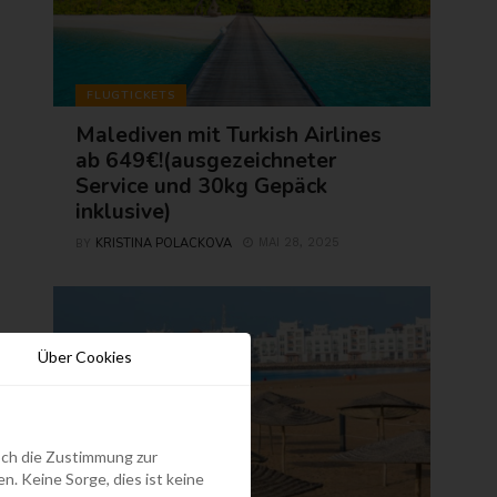
FLUGTICKETS
Malediven mit Turkish Airlines
ab 649€!(ausgezeichneter
Service und 30kg Gepäck
inklusive)
KRISTINA POLACKOVA
MAI 28, 2025
BY
Über Cookies
edoch die Zustimmung zur
. Keine Sorge, dies ist keine