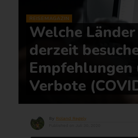
REISEMAGAZIN
Welche Länder
derzeit besuch
Empfehlungen
Verbote (COVI
By
Roland Regely
Published on
Juli 30, 2020