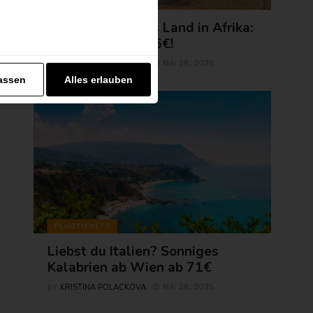
AFRIKA
Erlebe exotisches Land in Afrika:
Agadir jetzt ab 56€!
KRISTINA POLACKOVA
MAI 28, 2025
BY
assen
Alles erlauben
FLUGTICKETS
Liebst du Italien? Sonniges
Kalabrien ab Wien ab 71€
KRISTINA POLACKOVA
MAI 28, 2025
BY