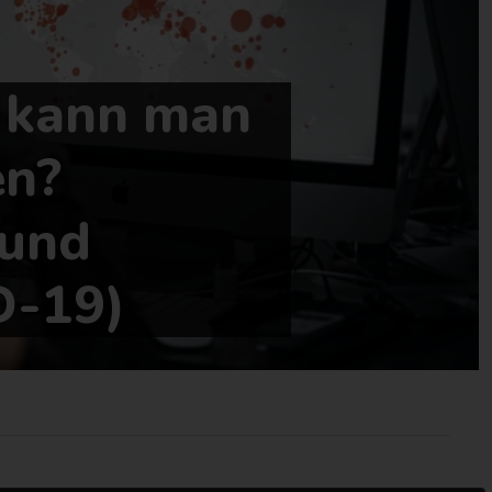
 kann man
en?
 und
D-19)