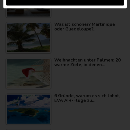
Was ist schöner? Martinique
oder Guadeloupe?…
Weihnachten unter Palmen: 20
warme Ziele, in denen…
6 Gründe, warum es sich lohnt,
EVA AIR-Flüge zu…