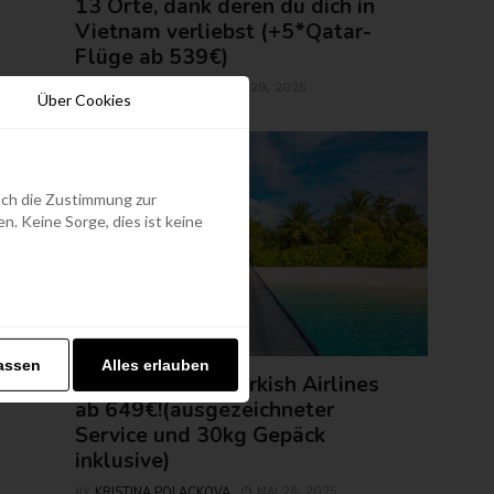
13 Orte, dank deren du dich in
Vietnam verliebst (+5*Qatar-
Flüge ab 539€)
ROLAND REGELY
MAI 29, 2025
BY
Über Cookies
edoch die Zustimmung zur
. Keine Sorge, dies ist keine
FLUGTICKETS
assen
Alles erlauben
Malediven mit Turkish Airlines
ab 649€!(ausgezeichneter
Service und 30kg Gepäck
inklusive)
KRISTINA POLACKOVA
MAI 28, 2025
BY