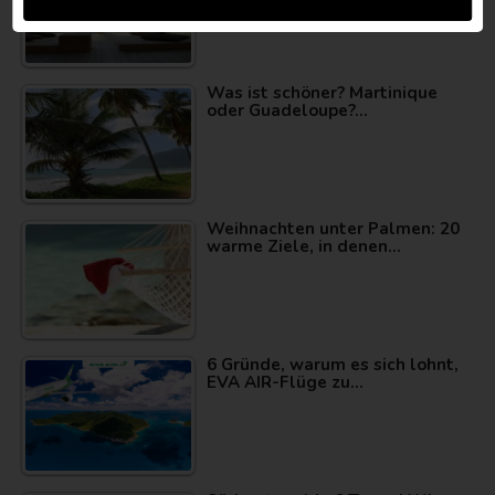
Was ist schöner? Martinique
oder Guadeloupe?…
Weihnachten unter Palmen: 20
warme Ziele, in denen…
6 Gründe, warum es sich lohnt,
EVA AIR-Flüge zu…