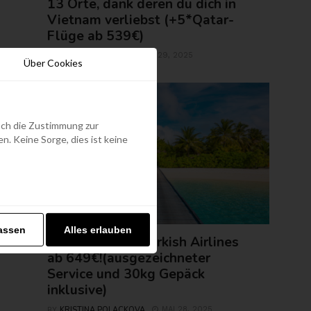
13 Orte, dank deren du dich in
Vietnam verliebst (+5*Qatar-
Flüge ab 539€)
ROLAND REGELY
MAI 29, 2025
BY
Über Cookies
edoch die Zustimmung zur
. Keine Sorge, dies ist keine
FLUGTICKETS
assen
Alles erlauben
Malediven mit Turkish Airlines
ab 649€!(ausgezeichneter
Service und 30kg Gepäck
inklusive)
KRISTINA POLACKOVA
MAI 28, 2025
BY