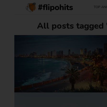
TOP AN
All posts tagged "