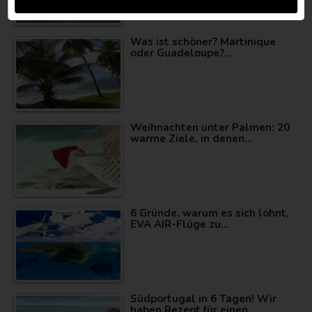
Was ist schöner? Martinique
oder Guadeloupe?…
Weihnachten unter Palmen: 20
warme Ziele, in denen…
6 Gründe, warum es sich lohnt,
EVA AIR-Flüge zu…
Südportugal in 6 Tagen! Wir
haben Rezept für einen…