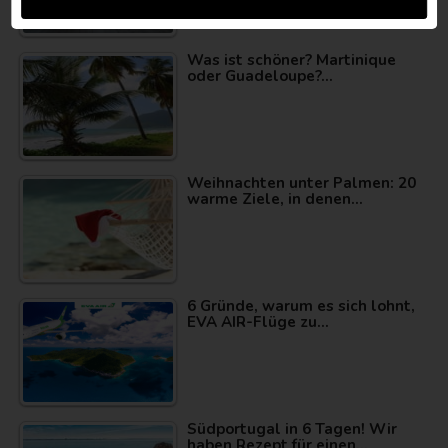
Was ist schöner? Martinique
oder Guadeloupe?…
Weihnachten unter Palmen: 20
warme Ziele, in denen…
6 Gründe, warum es sich lohnt,
EVA AIR-Flüge zu…
Südportugal in 6 Tagen! Wir
haben Rezept für einen…