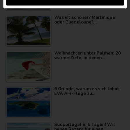
Was ist schöner? Martinique
oder Guadeloupe?…
Weihnachten unter Palmen: 20
warme Ziele, in denen…
6 Gründe, warum es sich lohnt,
EVA AIR-Flüge zu…
Südportugal in 6 Tagen! Wir
haben Rezept für einen…