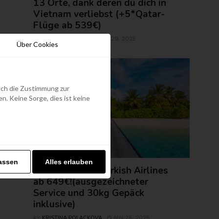
13 Orte, dank deren du dich in
Vietnam verliebst (+5*Qatar-
Flüge ab 539€)
ROLAND REGELY
MAI 29, 2025
BY
Über Cookies
edoch die Zustimmung zur
. Keine Sorge, dies ist keine
FLUGTICKETS
assen
Alles erlauben
Malediven mit Turkish Airlines
ab 649€!(ausgezeichneter
Service und 30kg Gepäck
inklusive)
KRISTINA POLACKOVA
MAI 28, 2025
BY